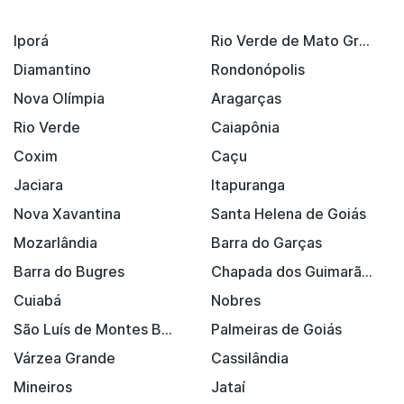
Iporá
Rio Verde de Mato Grosso
Diamantino
Rondonópolis
Nova Olímpia
Aragarças
Rio Verde
Caiapônia
Coxim
Caçu
Jaciara
Itapuranga
Nova Xavantina
Santa Helena de Goiás
Mozarlândia
Barra do Garças
Barra do Bugres
Chapada dos Guimarães
Cuiabá
Nobres
São Luís de Montes Belos
Palmeiras de Goiás
Várzea Grande
Cassilândia
Mineiros
Jataí