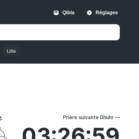
Qibla
Réglages
Lille
Prière suivante Dhuhr —
03:26:59