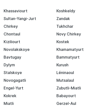
Khassaviourt
Koshkeldy
Sultan-Yangi-Jurt
Zandak
Chirkey
Tukhchar
Chontaul
Novy Chirkey
Kiziliourt
Kostek
Novolakskoye
Khamamatyurt
Bavtugay
Bammatyurt
Dylym
Kurush
Stalskoye
Léninaoul
Novogagatli
Mutsalaul
Engel-Yurt
Zubutli-Miatli
Kokrek
Babayourt
Miatli
Gerzel-Aul